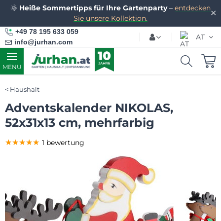
🌞
Heiße Sommertipps für Ihre Gartenparty
–
entdecken
✕
Sie unsere Kollektion.
+49 78 195 633 059
AT
info@jurhan.com
MENU
Haushalt
Adventskalender NIKOLAS,
52x31x13 cm, mehrfarbig
★★★★★
★★★★★
★★★★★
1 bewertung