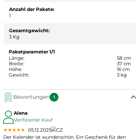
Anzahl der Pakete:
1
Gesamtgewicht:
3
Kg
Paketparameter
1/1
Länge:
58 cm
Breite:
37 cm
Höhe:
16 cm
Gewicht:
3 kg
Bewertungen
1
Alena
Verifizierter Kauf
★★★★★
★★★★★
★★★★★
05.12.2025
Der Kalender ist wunderschön. Ein Geschenk für den