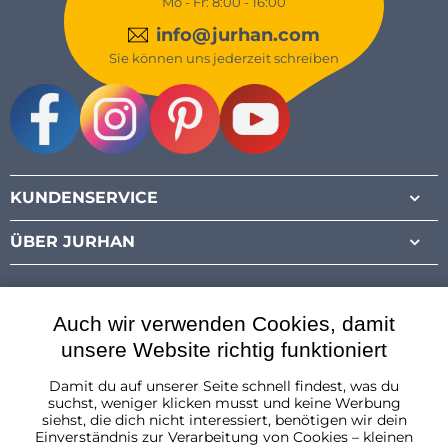
Mo - Fr: 8:00 - 16:00
info@jurhan.com
Sie können uns jederzeit schreiben
Facebook
Instagram
Pinterest
Youtube
KUNDENSERVICE
ÜBER JURHAN
Auch wir verwenden Cookies, damit
unsere Website richtig funktioniert
Damit du auf unserer Seite schnell findest, was du
Österreich
suchst, weniger klicken musst und keine Werbung
siehst, die dich nicht interessiert, benötigen wir dein
Einverständnis zur Verarbeitung von Cookies – kleinen