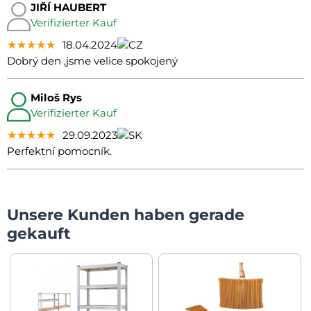
JIŘÍ HAUBERT
Verifizierter Kauf
★★★★★
★★★★★
★★★★★
18.04.2024
Dobrý den ,jsme velice spokojený
Miloš Rys
Verifizierter Kauf
★★★★★
★★★★★
★★★★★
29.09.2023
Perfektní pomocník.
Unsere Kunden haben gerade
gekauft