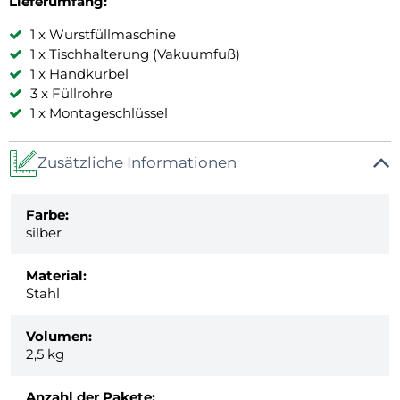
Lieferumfang:
1 x Wurstfüllmaschine
1 x Tischhalterung (Vakuumfuß)
1 x Handkurbel
3 x Füllrohre
1 x Montageschlüssel
Zusätzliche Informationen
Farbe:
silber
Material:
Stahl
Volumen:
2,5 kg
Anzahl der Pakete: