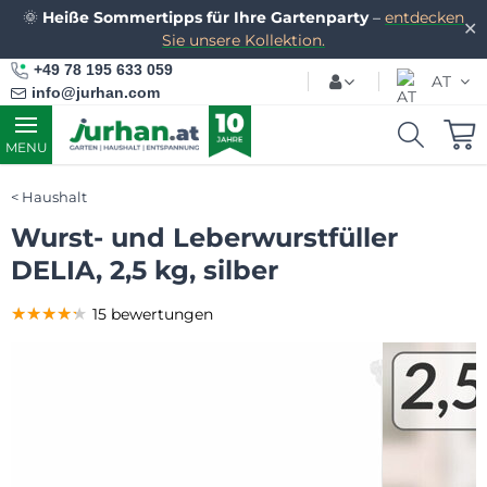
🌞
Heiße Sommertipps für Ihre Gartenparty
–
entdecken
✕
Sie unsere Kollektion.
+49 78 195 633 059
AT
info@jurhan.com
MENU
Haushalt
Wurst- und Leberwurstfüller
DELIA, 2,5 kg, silber
★★★★★
★★★★★
★★★★★
15 bewertungen