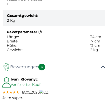
1
Gesamtgewicht:
2
Kg
Paketparameter
1/1
Länge:
34 cm
Breite:
17 cm
Höhe:
12 cm
Gewicht:
2 kg
Bewertungen
3
Ivan Klovanyč
Verifizierter Kauf
★★★★★
★★★★★
★★★★★
19.05.2025
Je to super.