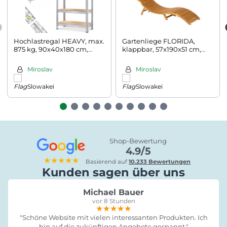
Hochlastregal HEAVY, max.
Gartenliege FLORIDA,
875 kg, 90x40x180 cm,
klappbar, 57x190x51 cm,
silber
naturbraun
Miroslav
Miroslav
Slowakei
Slowakei
Shop-Bewertung
4.9/5
★★★★★
Basierend auf
10.233 Bewertungen
Kunden sagen über uns
Michael Bauer
vor 8 Stunden
★★★★★
★★★★★
★★★★★
"Schöne Website mit vielen interessanten Produkten. Ich
bin auf die zukünftigen Angebote gespannt."