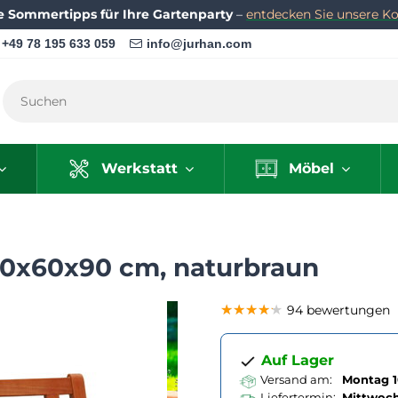
e Sommertipps für Ihre Gartenparty
–
entdecken Sie unsere Kol
+49 78 195 633 059
info@jurhan.com
Werkstatt
Möbel
0x60x90 cm, naturbraun
★★★★★
★★★★★
★★★★★
94 bewertungen
Auf Lager
Versand am:
Montag 1
Liefertermin:
Mittwoc