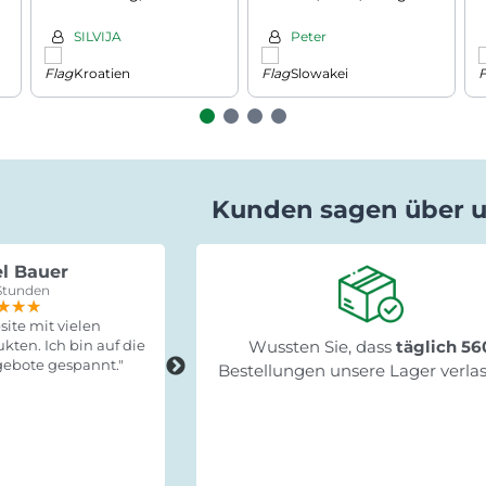
108x40x140 cm, weiß
SILVIJA
Peter
Kroatien
Slowakei
Kunden sagen über 
l Bauer
Gabriele Saxa
Stunden
vor 15 Stunden
★★★
★★★
★★★
★★★★★
★★★★★
★★★★★
ite mit vielen
"Schnelle Lieferung, leicht zum
kten. Ich bin auf die
Wussten Sie, dass
Fertigstellen und stabil!"
täglich 56
ebote gespannt."
Bestellungen unsere Lager verla