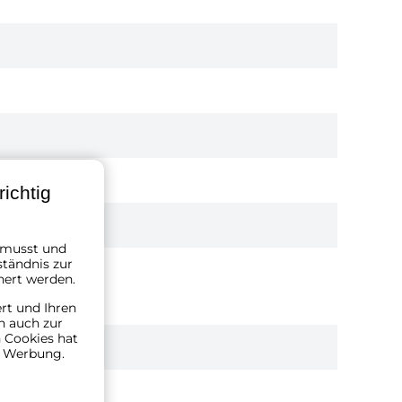
ichtig
n musst und
ständnis zur
hert werden.
ert und Ihren
n auch zur
 Cookies hat
n Werbung.