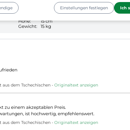
endige
Einstellungen festlegen
Ich 
Länge:
118 cm
Breite:
59 cm
Höhe:
15 cm
Gewicht:
15 kg
ufrieden
t aus dem Tschechischen
Originaltext anzeigen
t zu einem akzeptablen Preis.
rwartungen, ist hochwertig, empfehlenswert.
t aus dem Tschechischen
Originaltext anzeigen