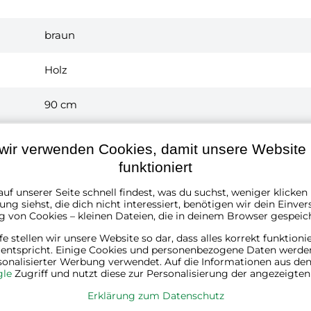
braun
Holz
90 cm
120 cm
wir verwenden Cookies, damit unsere Website r
funktioniert
60 cm
uf unserer Seite schnell findest, was du suchst, weniger klicke
ng siehst, die dich nicht interessiert, benötigen wir dein Einver
1 x záhradná lavica
g von Cookies – kleinen Dateien, die in deinem Browser gespeic
návod na montáž
návod na ošetrovanie
lfe stellen wir unsere Website so dar, dass alles korrekt funktioni
 entspricht. Einige Cookies und personenbezogene Daten werde
sonalisierter Werbung verwendet. Auf die Informationen aus den
1
le
Zugriff und nutzt diese zur Personalisierung der angezeigte
Erklärung zum Datenschutz
15
Kg