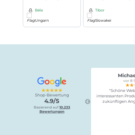
silber/schwarz
Béla
Tibor
Ungarn
Slowakei
Michae
vor 8 
★★
★★
★★
★★★★★
"Schöne Webs
Shop-Bewertung
interessanten Produ
4.9/5
zukünftigen Ang
Basierend auf
10.233
Bewertungen