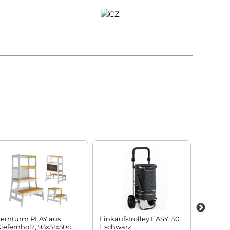
Lernturm PLAY aus
Einkaufstrolley EASY, 50
Schaukel
iefernholz, 93x51x50cm,
l, schwarz
VICTOR 