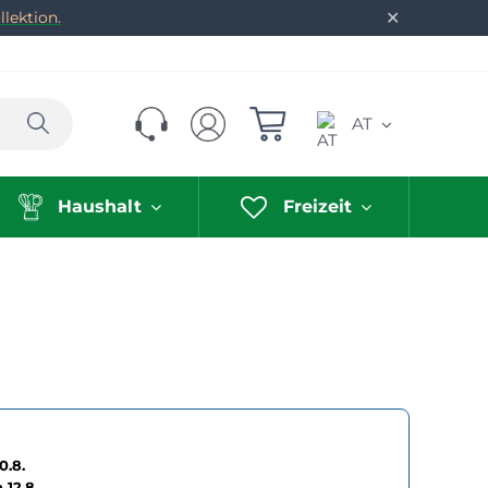
✕
lektion.
Suchen
AT
Haushalt
Freizeit
0.8.
h
12.8.