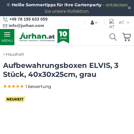
🌞
Heiße Sommertipps für Ihre Gartenparty
–
entdecken
✕
Sie unsere Kollektion.
+49 78 195 633 059
AT
info@jurhan.com
MENU
Haushalt
Aufbewahrungsboxen ELVIS, 3
Stück, 40x30x25cm, grau
★★★★★
★★★★★
★★★★★
1 bewertung
NEUHEIT