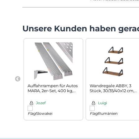
Unsere Kunden haben gera
Auffahrrampen für Autos
Wandregale ABBY, 3
MARA, 2er-Set, 400 kg,
Stück, 30/35/40x12 cm,
160 cm, silbern
schwarz/braun
Jozef
Luigi
Slowakei
Rumänien