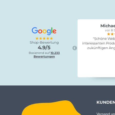
Michae
vor 8 
★★
★★
★★
★★★★★
"Schöne Webs
Shop-Bewertung
interessanten Produ
4.9/5
zukünftigen Ang
Basierend auf
10.233
Bewertungen
KUNDEN
Versand un