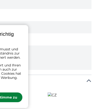
ichtig
n musst und
ständnis zur
hert werden.
ert und Ihren
n auch zur
 Cookies hat
n Werbung.
stimme zu