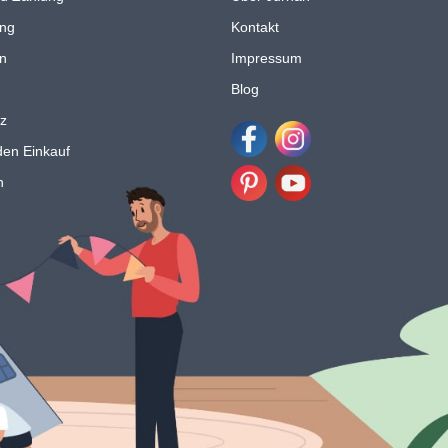
ng
Kontakt
n
Impressum
Blog
z
den Einkauf
Facebook
Instagram
n
Pinterest
Youtube