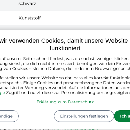
schwarz
Kunststoff
1
wir verwenden Cookies, damit unsere Website r
1
Kg
funktioniert
uf unserer Seite schnell findest, was du suchst, weniger klicke
Länge:
10 cm
ng siehst, die dich nicht interessiert, benötigen wir dein Einver
Breite:
10 cm
g von Cookies – kleinen Dateien, die in deinem Browser gespeic
Höhe:
1 cm
Gewicht:
1 kg
lfe stellen wir unsere Website so dar, dass alles korrekt funktioni
 entspricht. Einige Cookies und personenbezogene Daten werde
sonalisierter Werbung verwendet. Auf die Informationen aus den
le
Zugriff und nutzt diese zur Personalisierung der angezeigte
Erklärung zum Datenschutz
endige
Einstellungen festlegen
Ich 
t aus dem Tschechischen
Originaltext anzeigen