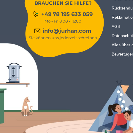
BRAUCHEN SIE HILFE?
Rücksendu
+49 78 195 633 059
Reklamatio
Mo - Fr: 8:00 - 16:00
AGB
info@jurhan.com
Datenschut
Sie können uns jederzeit schreiben
Alles über 
Bewertuge