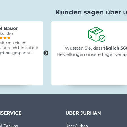
Kunden sagen über 
l Bauer
Gabriele Saxa
Stunden
vor 15 Stunden
★★★
★★★
★★★
★★★★★
★★★★★
★★★★★
ite mit vielen
"Schnelle Lieferung, leicht zum
kten. Ich bin auf die
Wussten Sie, dass
Fertigstellen und stabil!"
täglich 56
ebote gespannt."
Bestellungen unsere Lager verla
SERVICE
ÜBER JURHAN
d Zahlung
Über Jurhan