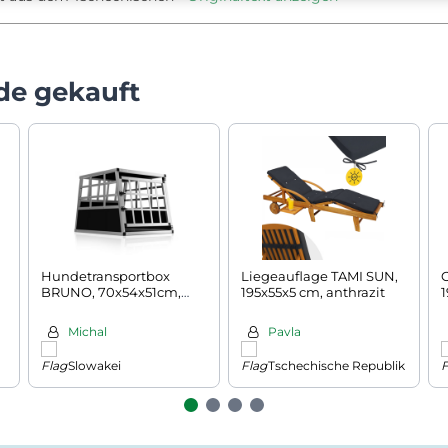
de gekauft
Hundetransportbox
Liegeauflage TAMI SUN,
BRUNO, 70x54x51cm,
195x55x5 cm, anthrazit
1
silber/schwarz
Michal
Pavla
Slowakei
Tschechische Republik