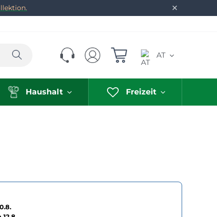
✕
lektion.
Suchen
AT
Haushalt
Freizeit
0.8.
h
12.8.