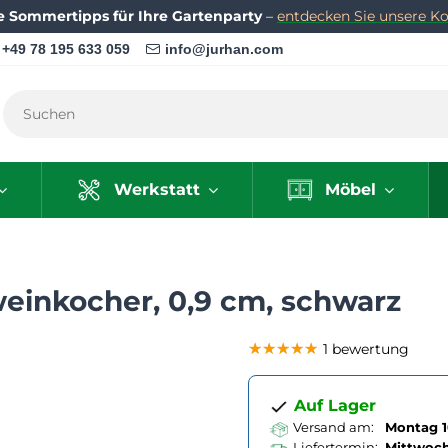
e Sommertipps für Ihre Gartenparty
–
entdecken Sie unsere Kol
+49 78 195 633 059
info@jurhan.com
Werkstatt
Möbel
einkocher, 0,9 cm, schwarz
★★★★★
★★★★★
★★★★★
1 bewertung
Auf Lager
Versand am:
Montag 1
Liefertermin:
Mittwoc