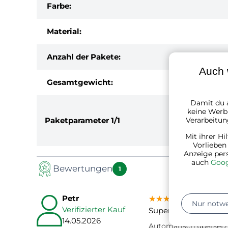
Farbe:
Material:
Anzahl der Pakete:
Auch 
Gesamtgewicht:
Damit du a
keine Werbu
Paketparameter
1/1
Verarbeitun
Mit ihrer Hi
Vorlieben
Anzeige per
auch
Goog
Bewertungen
1
Petr
★★★★★
★★★★★
★★★★★
Nur notw
Verifizierter Kauf
Super Service
14.05.2026
Automatisch übersetz