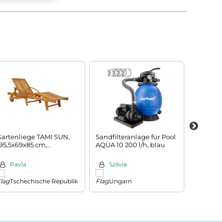
Gartenliege TAMI SUN,
Sandfilteranlage für Pool
Reifenre
95,5x69x85 cm,
AQUA 10 200 l/h, blau
120x40x
naturbraun
kg, silb
Pavla
Szilvia
Szilv
Tschechische Republik
Ungarn
Ung