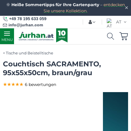
🌞
Heiße Sommertipps für Ihre Gartenparty
–
entdecken
✕
Sie unsere Kollektion.
+49 78 195 633 059
AT
info@jurhan.com
MENU
Tische und Beistelltische
Couchtisch SACRAMENTO,
95x55x50cm, braun/grau
★★★★★
★★★★★
★★★★★
6 bewertungen