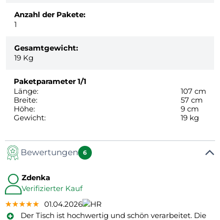
Anzahl der Pakete:
1
Gesamtgewicht:
19
Kg
Paketparameter
1/1
Länge:
107 cm
Breite:
57 cm
Höhe:
9 cm
Gewicht:
19 kg
Bewertungen
6
Zdenka
Verifizierter Kauf
★★★★★
★★★★★
★★★★★
01.04.2026
Der Tisch ist hochwertig und schön verarbeitet. Die