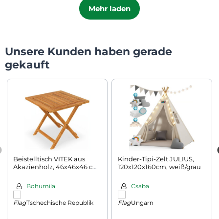
Mehr laden
Unsere Kunden haben gerade
gekauft
Beistelltisch VITEK aus
Kinder-Tipi-Zelt JULIUS,
Akazienholz, 46x46x46 cm,
120x120x160cm, weiß/grau
braun
Bohumila
Csaba
Tschechische Republik
Ungarn