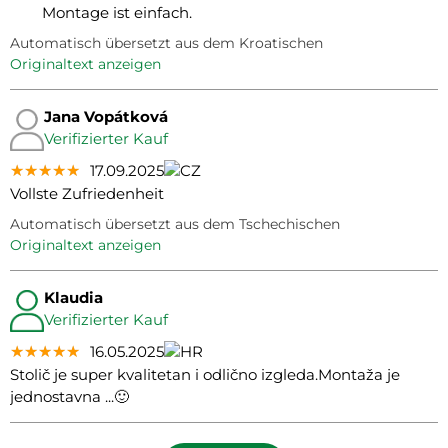
Montage ist einfach.
Automatisch übersetzt aus dem Kroatischen
Originaltext anzeigen
Jana Vopátková
Verifizierter Kauf
★★★★★
★★★★★
★★★★★
17.09.2025
Vollste Zufriedenheit
Automatisch übersetzt aus dem Tschechischen
Originaltext anzeigen
Klaudia
Verifizierter Kauf
★★★★★
★★★★★
★★★★★
16.05.2025
Stolič je super kvalitetan i odlično izgleda.Montaža je
jednostavna ...🙂