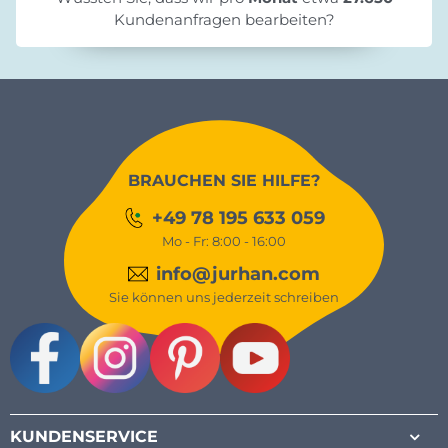
Kundenanfragen bearbeiten?
BRAUCHEN SIE HILFE?
+49 78 195 633 059
Mo - Fr: 8:00 - 16:00
info@jurhan.com
Sie können uns jederzeit schreiben
Facebook
Instagram
Pinterest
Youtube
KUNDENSERVICE