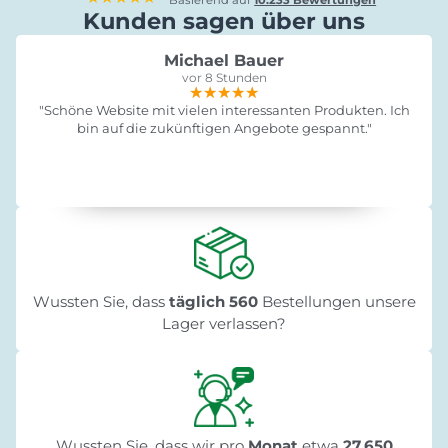
Kunden sagen über uns
Michael Bauer
vor 8 Stunden
★★★★★
★★★★★
★★★★★
"Schöne Website mit vielen interessanten Produkten. Ich
bin auf die zukünftigen Angebote gespannt."
Wussten Sie, dass
täglich 560
Bestellungen unsere
Lager verlassen?
Wussten Sie, dass wir pro
Monat
etwa
27.650