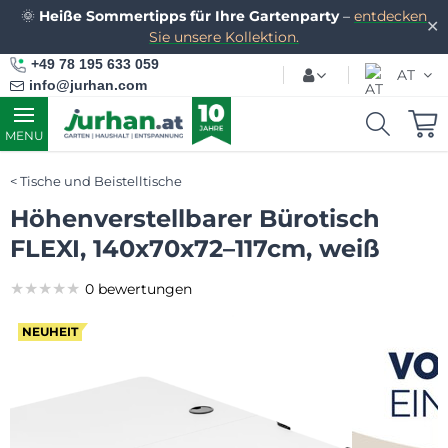
🌞
Heiße Sommertipps für Ihre Gartenparty
–
entdecken
✕
Sie unsere Kollektion.
+49 78 195 633 059
AT
info@jurhan.com
MENU
Tische und Beistelltische
Höhenverstellbarer Bürotisch
FLEXI, 140x70x72–117cm, weiß
★★★★★
★★★★★
★★★★★
0 bewertungen
NEUHEIT