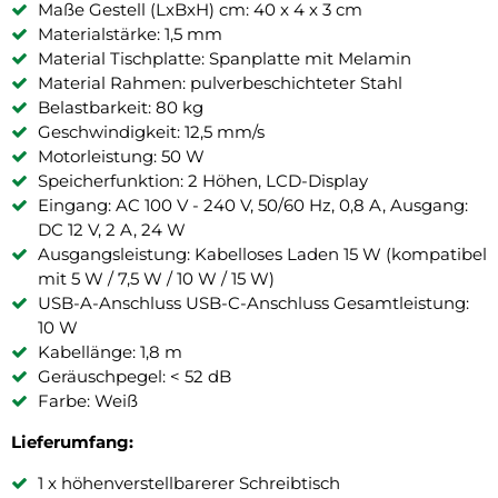
Maße Gestell (LxBxH) cm: 40 x 4 x 3 cm
Materialstärke: 1,5 mm
Material Tischplatte: Spanplatte mit Melamin
Material Rahmen: pulverbeschichteter Stahl
Belastbarkeit: 80 kg
Geschwindigkeit: 12,5 mm/s
Motorleistung: 50 W
Speicherfunktion: 2 Höhen, LCD-Display
Eingang: AC 100 V - 240 V, 50/60 Hz, 0,8 A, Ausgang:
DC 12 V, 2 A, 24 W
Ausgangsleistung: Kabelloses Laden 15 W (kompatibel
mit 5 W / 7,5 W / 10 W / 15 W)
USB-A-Anschluss USB-C-Anschluss Gesamtleistung:
10 W
Kabellänge: 1,8 m
Geräuschpegel: < 52 dB
Farbe: Weiß
Lieferumfang:
1 x höhenverstellbarerer Schreibtisch