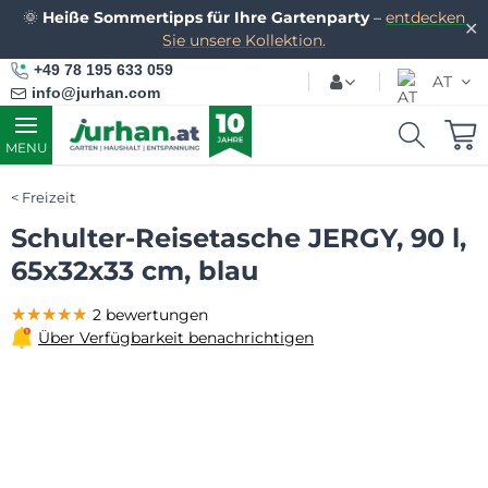
🌞
Heiße Sommertipps für Ihre Gartenparty
–
entdecken
✕
Sie unsere Kollektion.
+49 78 195 633 059
AT
info@jurhan.com
MENU
Freizeit
Schulter-Reisetasche JERGY, 90 l,
65x32x33 cm, blau
★★★★★
★★★★★
★★★★★
2 bewertungen
Über Verfügbarkeit benachrichtigen