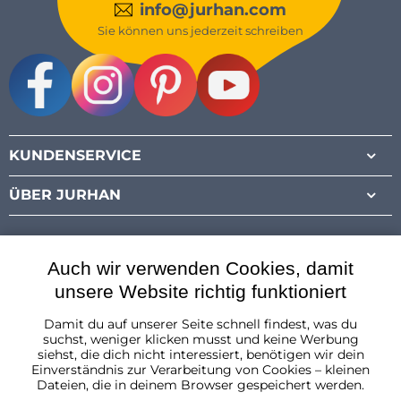
info@jurhan.com
Sie können uns jederzeit schreiben
Facebook
Instagram
Pinterest
Youtube
KUNDENSERVICE
ÜBER JURHAN
Auch wir verwenden Cookies, damit
unsere Website richtig funktioniert
Damit du auf unserer Seite schnell findest, was du
Österreich
suchst, weniger klicken musst und keine Werbung
siehst, die dich nicht interessiert, benötigen wir dein
Einverständnis zur Verarbeitung von Cookies – kleinen
Dateien, die in deinem Browser gespeichert werden.