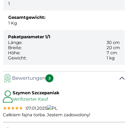
1
Gesamtgewicht:
1
Kg
Paketparameter
1/1
Länge:
30 cm
Breite:
20 cm
Höhe:
7 cm
Gewicht:
1 kg
Bewertungen
2
Szymon Szczepaniak
Verifizierter Kauf
★★★★★
★★★★★
★★★★★
07.01.2025
Całkiem fajna torba. Jestem zadowolony!