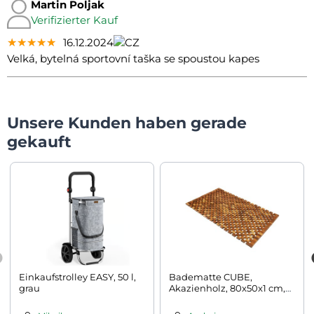
Martin Poljak
Verifizierter Kauf
★★★★★
★★★★★
★★★★★
16.12.2024
Velká, bytelná sportovní taška se spoustou kapes
Unsere Kunden haben gerade
gekauft
Einkaufstrolley EASY, 50 l,
Badematte CUBE,
grau
Akazienholz, 80x50x1 cm,
braun