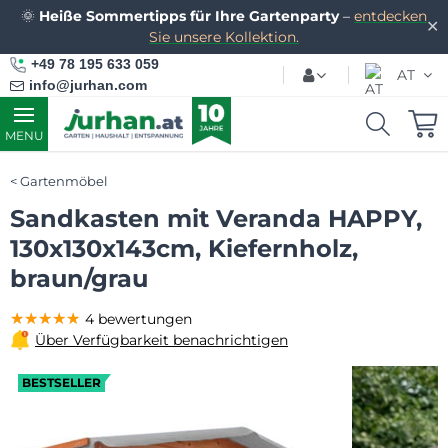
🌞
Heiße Sommertipps für Ihre Gartenparty
–
entdecken
✕
Sie unsere Kollektion.
+49 78 195 633 059
AT
info@jurhan.com
MENU
Gartenmöbel
Sandkasten mit Veranda HAPPY,
130x130x143cm, Kiefernholz,
braun/grau
★★★★★
★★★★★
★★★★★
4 bewertungen
Über Verfügbarkeit benachrichtigen
BESTSELLER