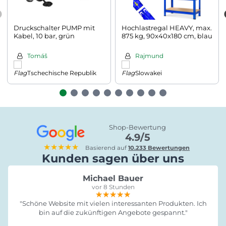
Druckschalter PUMP mit
Hochlastregal HEAVY, max.
Kabel, 10 bar, grün
875 kg, 90x40x180 cm, blau
Tomáš
Rajmund
Tschechische Republik
Slowakei
Shop-Bewertung
4.9/5
★★★★★
Basierend auf
10.233 Bewertungen
Kunden sagen über uns
Michael Bauer
vor 8 Stunden
★★★★★
★★★★★
★★★★★
"Schöne Website mit vielen interessanten Produkten. Ich
bin auf die zukünftigen Angebote gespannt."