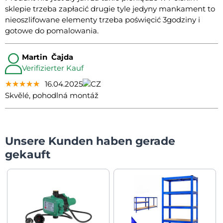
sklepie trzeba zapłacić drugie tyle jedyny mankament to
nieoszlifowane elementy trzeba poświęcić 3godziny i
gotowe do pomalowania.
Martin Čajda
Verifizierter Kauf
★★★★★
★★★★★
★★★★★
16.04.2025
Skvělé, pohodlná montáž
Unsere Kunden haben gerade
gekauft