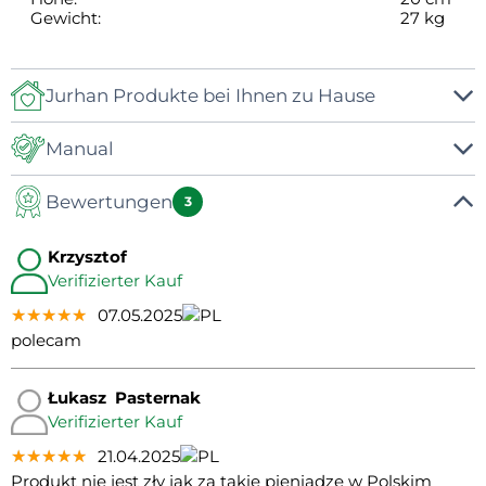
Gewicht:
27 kg
Jurhan Produkte bei Ihnen zu Hause
Manual
Bewertungen
Manual
3
Krzysztof
Verifizierter Kauf
★★★★★
★★★★★
★★★★★
07.05.2025
polecam
Łukasz Pasternak
Verifizierter Kauf
★★★★★
★★★★★
★★★★★
21.04.2025
Produkt nie jest zły jak za takie pieniądze w Polskim