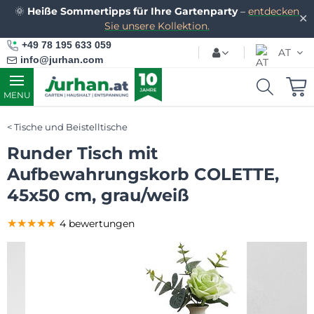
🌞
Heiße Sommertipps für Ihre Gartenparty
–
entdecken
✕
Sie unsere Kollektion.
+49 78 195 633 059
AT
info@jurhan.com
MENU
Tische und Beistelltische
Runder Tisch mit
Aufbewahrungskorb COLETTE,
45x50 cm, grau/weiß
★★★★★
★★★★★
★★★★★
4 bewertungen