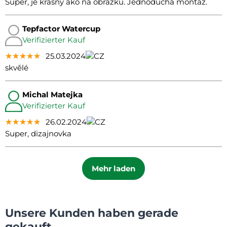
Super, je krasny ako na obrazku. Jednoducha montaz.
Tepfactor Watercup
Verifizierter Kauf
★★★★★
★★★★★
★★★★★
25.03.2024
skvělé
Michal Matejka
Verifizierter Kauf
★★★★★
★★★★★
★★★★★
26.02.2024
Super, dizajnovka
Mehr laden
Unsere Kunden haben gerade
gekauft