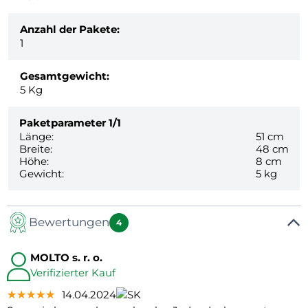
Anzahl der Pakete:
1
Gesamtgewicht:
5
Kg
Paketparameter
1/1
Länge:
51 cm
Breite:
48 cm
Höhe:
8 cm
Gewicht:
5 kg
Bewertungen
4
MOLTO s. r. o.
Verifizierter Kauf
★★★★★
★★★★★
★★★★★
14.04.2024