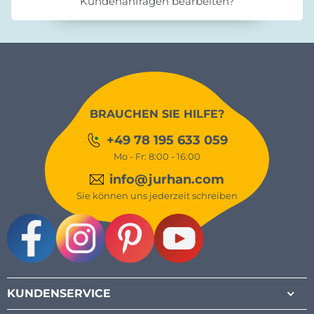
Kundenanfragen bearbeiten?
BRAUCHEN SIE HILFE?
+49 78 195 633 059
Mo - Fr: 8:00 - 16:00
info@jurhan.com
Sie können uns jederzeit schreiben
Facebook
Instagram
Pinterest
Youtube
KUNDENSERVICE