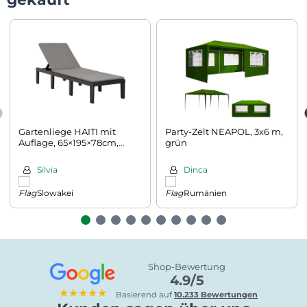
Gartenliege HAITI mit
Party-Zelt NEAPOL, 3x6 m,
Auflage, 65×195×78cm,
grün
anthrazit
Silvia
Dinca
Slowakei
Rumänien
Shop-Bewertung
4.9/5
★★★★★
Basierend auf
10.233 Bewertungen