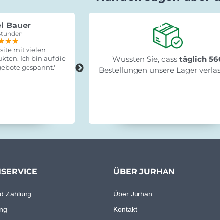
l Bauer
Gabriele Saxa
Stunden
vor 15 Stunden
★★★
★★★
★★★
★★★★★
★★★★★
★★★★★
ite mit vielen
"Schnelle Lieferung, leicht zum
kten. Ich bin auf die
Wussten Sie, dass
Fertigstellen und stabil!"
täglich 56
ebote gespannt."
Bestellungen unsere Lager verla
SERVICE
ÜBER JURHAN
d Zahlung
Über Jurhan
ng
Kontakt