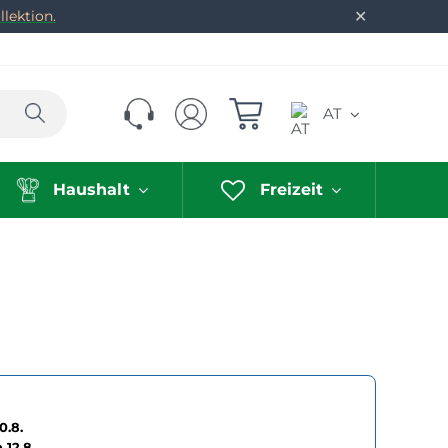
✕
lektion.
Suchen
AT
Haushalt
Freizeit
0.8.
h
12.8.