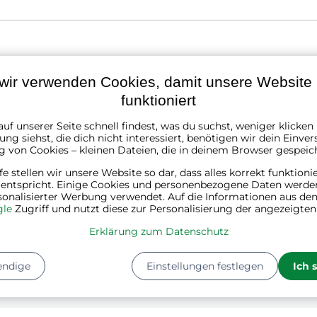
schwarz, silber, gold
wir verwenden Cookies, damit unsere Website r
funktioniert
Stahl, Kunststoff
uf unserer Seite schnell findest, was du suchst, weniger klicke
ng siehst, die dich nicht interessiert, benötigen wir dein Einver
29 cm
g von Cookies – kleinen Dateien, die in deinem Browser gespeic
lfe stellen wir unsere Website so dar, dass alles korrekt funktioni
6 cm
 entspricht. Einige Cookies und personenbezogene Daten werde
sonalisierter Werbung verwendet. Auf die Informationen aus den
le
Zugriff und nutzt diese zur Personalisierung der angezeigte
11 cm
Erklärung zum Datenschutz
1
endige
Einstellungen festlegen
Ich 
1
Kg