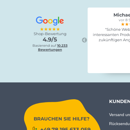
Michae
vor 8 
★★
★★
★★
★★★★★
"Schöne Webs
Shop-Bewertung
interessanten Produ
4.9/5
zukünftigen Ang
Basierend auf
10.233
Bewertungen
KUNDEN
Versand un
BRAUCHEN SIE HILFE?
Rücksendu
+49 78 195 633 059