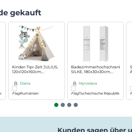
de gekauft
Kinder-Tipi-Zelt JULIUS,
Badezimmerhochschrank
S
120x120x160cm,
SILKE, 180x30x30cm,
A
weiß/grau
weiß
Diana
Myroslava
k
Rumänien
Tschechische Republik
Kunden sagen über 