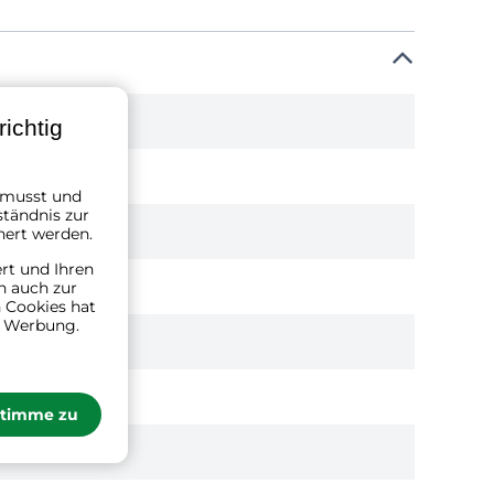
ichtig
n musst und
ständnis zur
hert werden.
ert und Ihren
n auch zur
 Cookies hat
n Werbung.
stimme zu