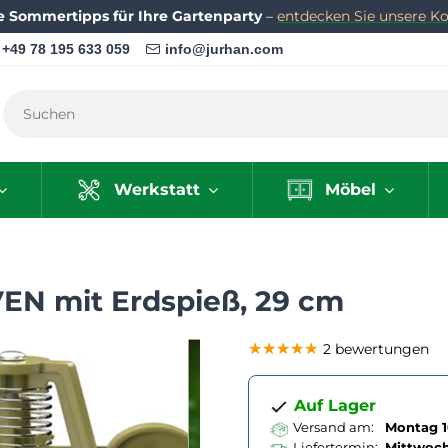
e Sommertipps für Ihre Gartenparty
–
entdecken Sie unsere Kol
+49 78 195 633 059
info@jurhan.com
Werkstatt
Möbel
EN mit Erdspieß, 29 cm
★★★★★
★★★★★
★★★★★
2 bewertungen
Auf Lager
Versand am:
Montag 1
Liefertermin:
Mittwoc