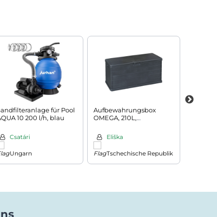
andfilteranlage für Pool
Aufbewahrungsbox
Bierzelt
QUA 10 200 l/h, blau
OMEGA, 210L,
mit Rüc
117x38x56cm, anthrazit
170cm, 
Csatári
Eliška
Jaro
Ungarn
Tschechische Republik
Slow
uns