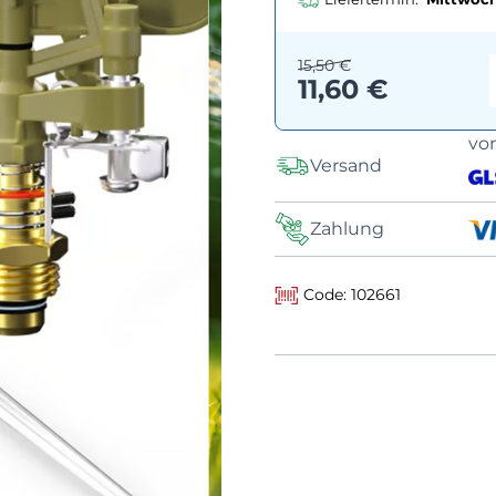
15,50 €
11,60 €
vo
Versand
Zahlung
Code: 102661