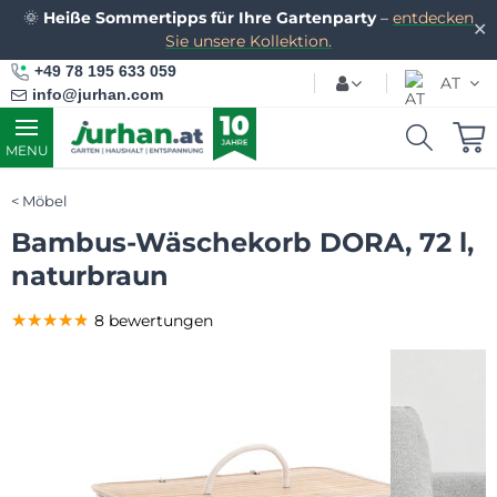
🌞
Heiße Sommertipps für Ihre Gartenparty
–
entdecken
✕
Sie unsere Kollektion.
+49 78 195 633 059
AT
info@jurhan.com
MENU
Möbel
Bambus-Wäschekorb DORA, 72 l,
naturbraun
★★★★★
★★★★★
★★★★★
8 bewertungen