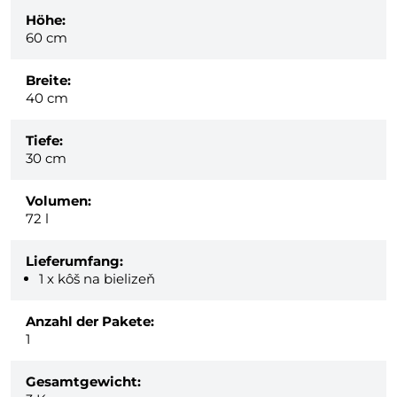
Höhe:
60 cm
Breite:
40 cm
Tiefe:
30 cm
Volumen:
72 l
Lieferumfang:
1 x kôš na bielizeň
Anzahl der Pakete:
1
Gesamtgewicht: