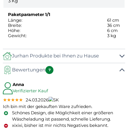
3
Kg
Paketparameter
1/1
Länge:
61 cm
Breite:
36 cm
Höhe:
6 cm
Gewicht:
3 kg
Jurhan Produkte bei Ihnen zu Hause
Bewertungen
7
Anna
Verifizierter Kauf
★★★★★
★★★★★
★★★★★
24.03.2026
Ich bin mit der gekauften Ware zufrieden.
Schönes Design, die Möglichkeit einer größeren
Wäscheladung ist passend, schnelle Lieferung.
xixixi, bisher ist mir nichts Negatives bekannt.