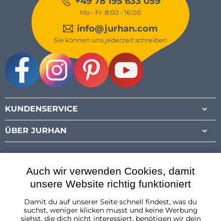
+49 78 195 633 059
Mo - Fr: 8:00 - 16:00
info@jurhan.com
Sie können uns jederzeit schreiben
Facebook
Instagram
Pinterest
Youtube
KUNDENSERVICE
ÜBER JURHAN
Auch wir verwenden Cookies, damit
unsere Website richtig funktioniert
Damit du auf unserer Seite schnell findest, was du
Österreich
suchst, weniger klicken musst und keine Werbung
siehst, die dich nicht interessiert, benötigen wir dein