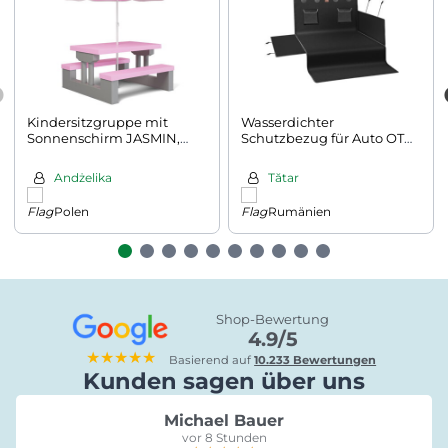
Kindersitzgruppe mit
Wasserdichter
Sonnenschirm JASMIN,
Schutzbezug für Auto OTO,
67x78,5x42,5cm, rosa/grau
101x180 cm, schwarz
Andżelika
Tătar
Polen
Rumänien
Shop-Bewertung
4.9/5
★★★★★
Basierend auf
10.233 Bewertungen
Kunden sagen über uns
Michael Bauer
vor 8 Stunden