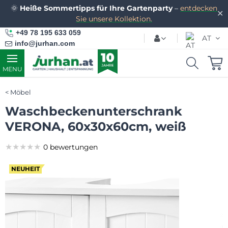
🌞
Heiße Sommertipps für Ihre Gartenparty
–
entdecken
✕
Sie unsere Kollektion.
+49 78 195 633 059
AT
info@jurhan.com
MENU
Möbel
Waschbeckenunterschrank
VERONA, 60x30x60cm, weiß
★★★★★
★★★★★
★★★★★
0 bewertungen
NEUHEIT