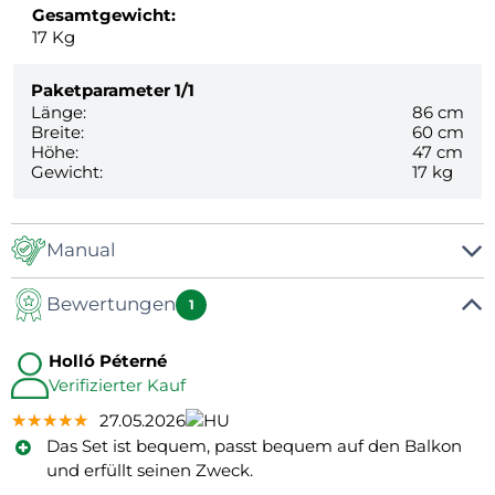
Gesamtgewicht:
17
Kg
Paketparameter
1/1
Länge:
86 cm
Breite:
60 cm
Höhe:
47 cm
Gewicht:
17 kg
Manual
Bewertungen
Manual
1
Holló Péterné
Verifizierter Kauf
★★★★★
★★★★★
★★★★★
27.05.2026
Das Set ist bequem, passt bequem auf den Balkon
und erfüllt seinen Zweck.