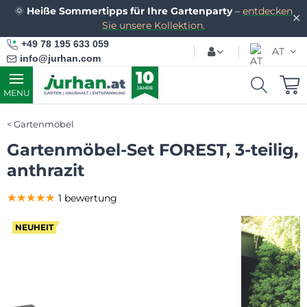
🌞
Heiße Sommertipps für Ihre Gartenparty
–
entdecken
✕
Sie unsere Kollektion.
+49 78 195 633 059
AT
info@jurhan.com
MENU
Gartenmöbel
Gartenmöbel-Set FOREST, 3-teilig,
anthrazit
★★★★★
★★★★★
★★★★★
1 bewertung
NEUHEIT