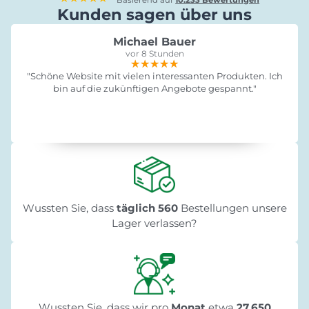
Kunden sagen über uns
Michael Bauer
vor 8 Stunden
★★★★★
★★★★★
★★★★★
"Schöne Website mit vielen interessanten Produkten. Ich
bin auf die zukünftigen Angebote gespannt."
Wussten Sie, dass
täglich 560
Bestellungen unsere
Lager verlassen?
Wussten Sie, dass wir pro
Monat
etwa
27.650