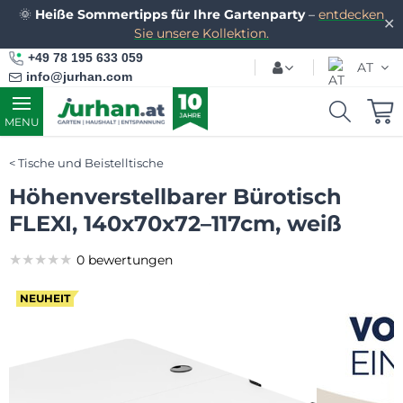
🌞
Heiße Sommertipps für Ihre Gartenparty
–
entdecken
✕
Sie unsere Kollektion.
+49 78 195 633 059
AT
info@jurhan.com
MENU
Tische und Beistelltische
Höhenverstellbarer Bürotisch
FLEXI, 140x70x72–117cm, weiß
★★★★★
★★★★★
★★★★★
0 bewertungen
NEUHEIT