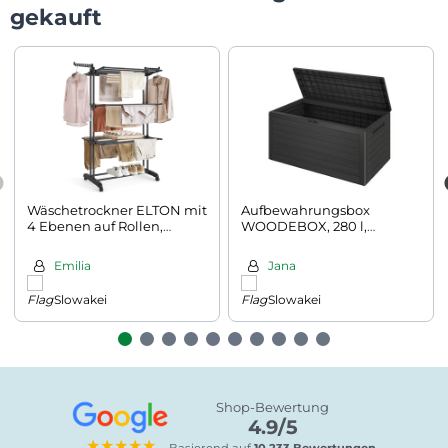
gekauft
Wäschetrockner ELTON mit
Aufbewahrungsbox
4 Ebenen auf Rollen,
WOODEBOX, 280 l,
63,5x128x173cm, schwarz
120x46x57 cm, anthrazit
Emilia
Jana
Slowakei
Slowakei
Shop-Bewertung
4.9/5
★★★★★
Basierend auf
10.233 Bewertungen