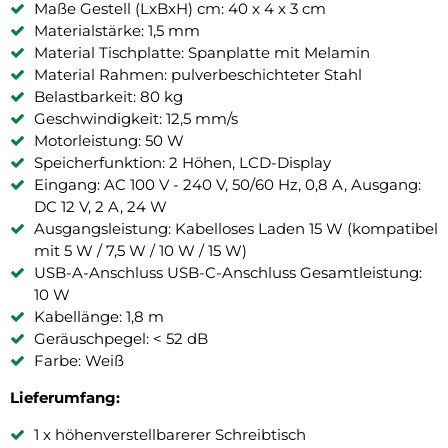
Maße Gestell (LxBxH) cm: 40 x 4 x 3 cm
Materialstärke: 1,5 mm
Material Tischplatte: Spanplatte mit Melamin
Material Rahmen: pulverbeschichteter Stahl
Belastbarkeit: 80 kg
Geschwindigkeit: 12,5 mm/s
Motorleistung: 50 W
Speicherfunktion: 2 Höhen, LCD-Display
Eingang: AC 100 V - 240 V, 50/60 Hz, 0,8 A, Ausgang:
DC 12 V, 2 A, 24 W
Ausgangsleistung: Kabelloses Laden 15 W (kompatibel
mit 5 W / 7,5 W / 10 W / 15 W)
USB-A-Anschluss USB-C-Anschluss Gesamtleistung:
10 W
Kabellänge: 1,8 m
Geräuschpegel: < 52 dB
Farbe: Weiß
Lieferumfang:
1 x höhenverstellbarerer Schreibtisch