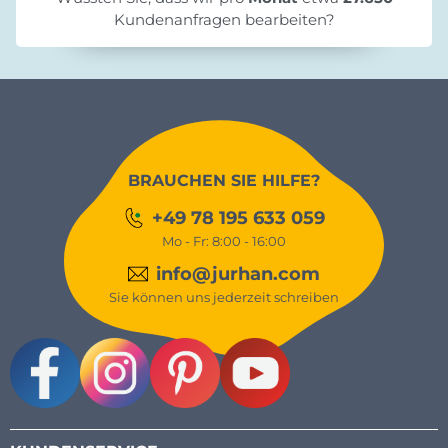
Kundenanfragen bearbeiten?
BRAUCHEN SIE HILFE?
+49 78 195 633 059
Mo - Fr: 8:00 - 16:00
info@jurhan.com
Sie können uns jederzeit schreiben
Facebook
Instagram
Pinterest
Youtube