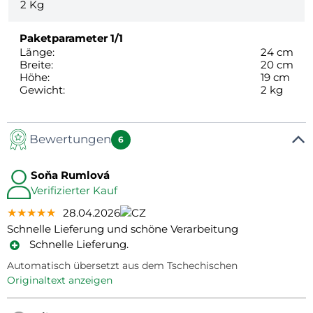
2
Kg
Paketparameter
1/1
Länge:
24 cm
Breite:
20 cm
Höhe:
19 cm
Gewicht:
2 kg
Bewertungen
6
Soňa Rumlová
Verifizierter Kauf
★★★★★
★★★★★
★★★★★
28.04.2026
Schnelle Lieferung und schöne Verarbeitung
Schnelle Lieferung.
Automatisch übersetzt aus dem Tschechischen
Originaltext anzeigen