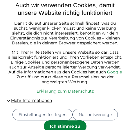
Auch wir verwenden Cookies, damit
unsere Website richtig funktioniert
Damit du auf unserer Seite schnell findest, was du
Österreich
suchst, weniger klicken musst und keine Werbung
siehst, die dich nicht interessiert, benötigen wir dein
Einverständnis zur Verarbeitung von Cookies – kleinen
Dateien, die in deinem Browser gespeichert werden.
Mit ihrer Hilfe stellen wir unsere Website so dar, dass
alles korrekt funktioniert und Ihren Vorlieben entspricht.
Einige Cookies und personenbezogene Daten werden
auch zur Anzeige personalisierter Werbung verwendet.
Auf die Informationen aus den Cookies hat auch
Google
Zugriff und nutzt diese zur Personalisierung der
angezeigten Werbung.
Erklärung zum Datenschutz
Einstellungen festlegen
Nur notwendige
© 2026
Jurhan.at 💚 | Alle Rechte vorbehalten
Datenschutz-Einstellungen
Erklärung zum Datenschutz
Ich stimme zu
Bestellstatus