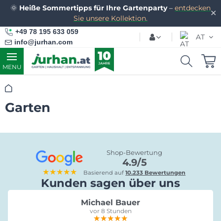
🌞
Heiße Sommertipps für Ihre Gartenparty
–
entdecken
✕
Sie unsere Kollektion.
+49 78 195 633 059
AT
info@jurhan.com
MENU
Startseite
Garten
Shop-Bewertung
4.9/5
★★★★★
Basierend auf
10.233 Bewertungen
Kunden sagen über uns
Michael Bauer
vor 8 Stunden
★★★★★
★★★★★
★★★★★