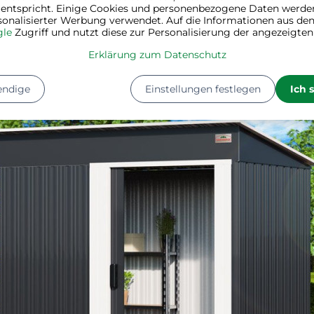
)....),
Gartengeräte
...
 entspricht. Einige Cookies und personenbezogene Daten werde
sonalisierter Werbung verwendet. Auf die Informationen aus den
serven und andere haltbare Lebensmittel, Küchengeräte, Küc
le
Zugriff und nutzt diese zur Personalisierung der angezeigte
tzte Dinge, Sportgeräte, Konserven, ...
Erklärung zum Datenschutz
igungsmittel, Reinigungswerkzeuge, Wäschekorb...
tengeräte
,Werkzeuge, diverse Gartengeräte (z.B.
blum
endige
Einstellungen festlegen
Ich 