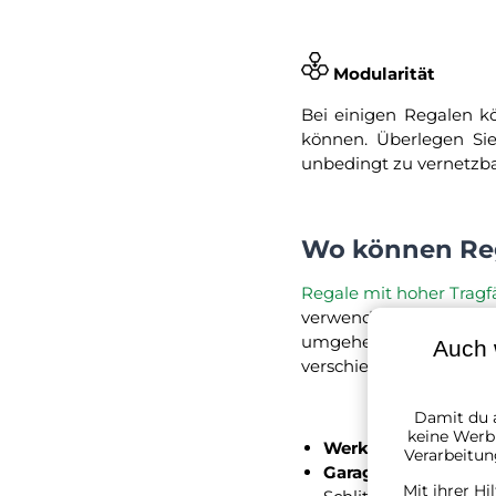
Modularität
Bei einigen Regalen kö
können. Überlegen Sie
unbedingt zu vernetzb
Wo können Reg
Regale mit hoher Tragf
verwenden. Sie bieten 
umgehen, sind stark, st
Auch 
verschieben. Wo können
Damit du a
keine Werbu
Werkstatt
–
werkze
Verarbeitun
Garage
–
Auto-Mo
Mit ihrer Hi