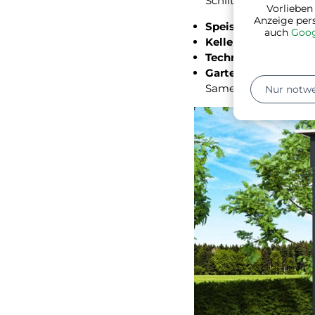
Schlitten, Schwimmbad
Vorlieben
Anzeige per
Speisekammer
– Kon
auch
Goog
Keller
- seltener genu
Technikraum
- Rein
Gartenhaus
–
Gar
Samen)...
Nur notw