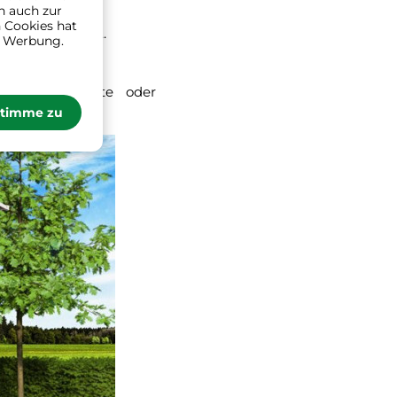
n auch zur
 Cookies hat
hentextilien ...
n Werbung.
entöpfe
,substrate oder
stimme zu