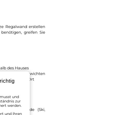
ze Regalwand erstellen
benötigen, greifen Sie
halb des Hauses
ch mit großen Gewichten
 einen anderen Ort
ichtig
n musst und
ständnis zur
hert werden.
tzte Gegenstände (Ski,
ert und Ihren