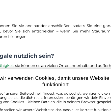
nnen Sie sie aneinander anschließen, sodass Sie eine gan
, bevor Sie sich entscheiden – wenn Sie mehr Stauraum 
aren Lösungen.
ale nützlich sein?
ähigkeit
sie können es an vielen Orten innerhalb und außer
viel Platz zum Verstauen aller möglichen Dinge, können au
abil, tief genug und man kann sie bei Bedarf problemlos an
wir verwenden Cookies, damit unsere Website r
 sie am meisten helfen?
funktioniert
uf unserer Seite schnell findest, was du suchst, weniger klicke
ng siehst, die dich nicht interessiert, benötigen wir dein Einver
uge
, geräte, Werkzeuge, diverse Hilfsmittel...
g von Cookies – kleinen Dateien, die in deinem Browser gespeic
to-Zubehör
, Fahrradzubehör, Sportgeräte, selten genu
lfe stellen wir unsere Website so dar, dass alles korrekt funktioni