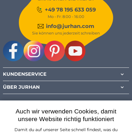
+49 78 195 633 059
Mo - Fr: 8:00 - 16:00
info@jurhan.com
Sie können uns jederzeit schreiben
Facebook
Instagram
Pinterest
Youtube
KUNDENSERVICE
ÜBER JURHAN
Auch wir verwenden Cookies, damit
unsere Website richtig funktioniert
Damit du auf unserer Seite schnell findest, was du
Österreich