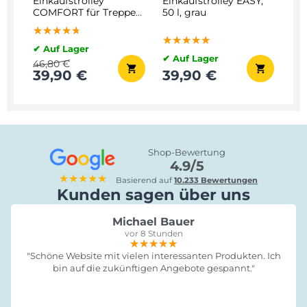
Einkaufstrolley
Einkaufstrolley EASY,
COMFORT für Treppen,
50 l, grau
50 l, blau
★★★★★
★★★★★
★★★★★
★★★★★
★★★★★
★★★★★
✔ Auf Lager
✔ Auf Lager
46,80 €
39,90 €
39,90 €
Shop-Bewertung
4.9/5
★★★★★
Basierend auf
10.233 Bewertungen
Kunden sagen über uns
Michael Bauer
vor 8 Stunden
★★★★★
★★★★★
★★★★★
"Schöne Website mit vielen interessanten Produkten. Ich
bin auf die zukünftigen Angebote gespannt."