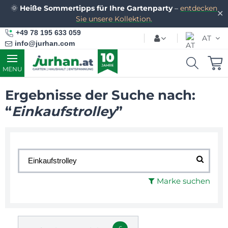
🌞
Heiße Sommertipps für Ihre Gartenparty
–
entdecken
✕
Sie unsere Kollektion.
+49 78 195 633 059
AT
info@jurhan.com
MENU
Ergebnisse der Suche nach:
“
Einkaufstrolley
”
Marke suchen