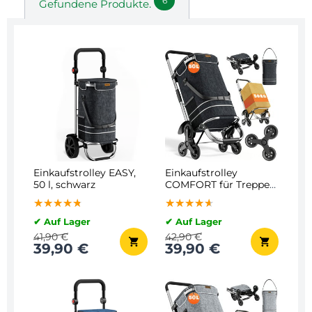
6
Gefundene Produkte.
Einkaufstrolley EASY,
Einkaufstrolley
50 l, schwarz
COMFORT für Treppen,
50 l, schwarz
★★★★★
★★★★★
★★★★★
★★★★★
★★★★★
★★★★★
✔ Auf Lager
✔ Auf Lager
41,90 €
42,90 €
39,90 €
39,90 €