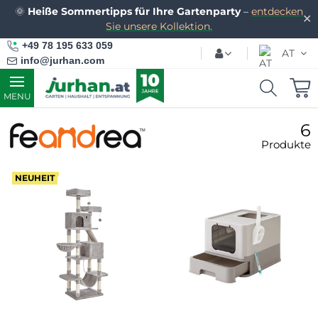
🌞
Heiße Sommertipps für Ihre Gartenparty
–
entdecken
✕
Sie unsere Kollektion.
+49 78 195 633 059
AT
info@jurhan.com
MENU
6
Produkte
NEUHEIT