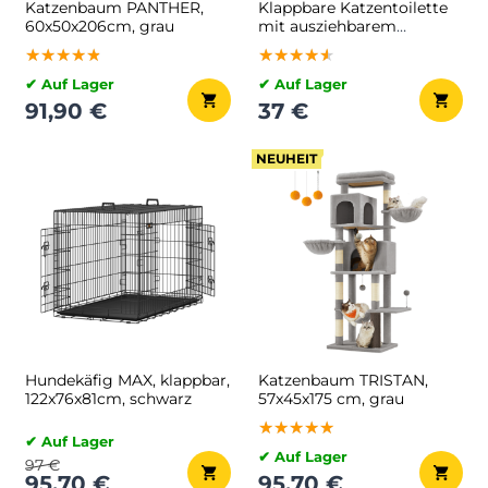
Katzenbaum PANTHER,
Klappbare Katzentoilette
60x50x206cm, grau
mit ausziehbarem
Behälter
★★★★★
★★★★★
★★★★★
★★★★★
★★★★★
★★★★★
✔ Auf Lager
✔ Auf Lager
91,90 €
37 €
NEUHEIT
Hundekäfig MAX, klappbar,
Katzenbaum TRISTAN,
122x76x81cm, schwarz
57x45x175 cm, grau
★★★★★
★★★★★
★★★★★
✔ Auf Lager
✔ Auf Lager
97 €
95,70 €
95,70 €