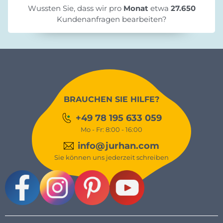
Wussten Sie, dass wir pro
Monat
etwa
27.650
Kundenanfragen bearbeiten?
BRAUCHEN SIE HILFE?
+49 78 195 633 059
Mo - Fr: 8:00 - 16:00
info@jurhan.com
Sie können uns jederzeit schreiben
Facebook
Instagram
Pinterest
Youtube